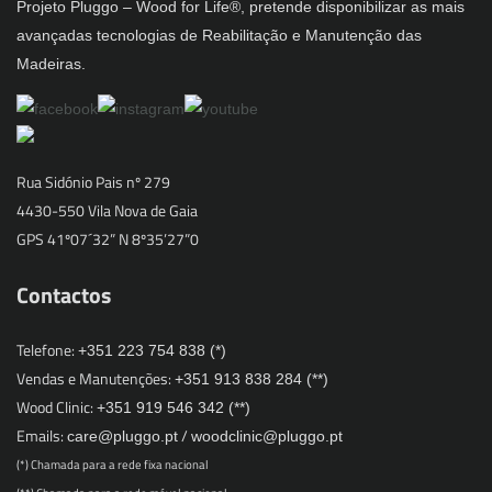
Projeto Pluggo – Wood for Life®, pretende disponibilizar as mais
avançadas tecnologias de Reabilitação e Manutenção das
Madeiras.
Rua Sidónio Pais nº 279
4430-550 Vila Nova de Gaia
GPS 41º07´32” N 8º35’27”0
Contactos
Telefone:
+351 223 754 838 (*)
Vendas e Manutenções:
+351 913 838 284 (**)
Wood Clinic:
+351 919 546 342 (**)
Emails:
/
care@pluggo.pt
woodclinic@pluggo.pt
(*) Chamada para a rede fixa nacional