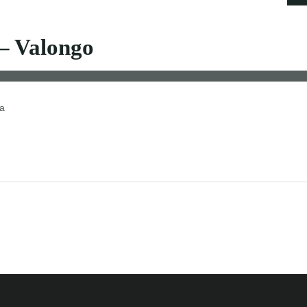
 – Valongo
ra