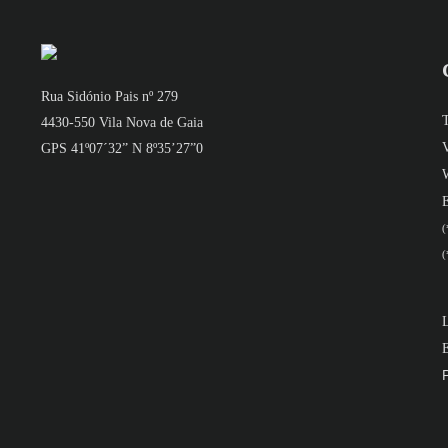
Rua Sidónio Pais nº 279
4430-550 Vila Nova de Gaia
GPS 41º07´32” N 8º35’27”0
(
(