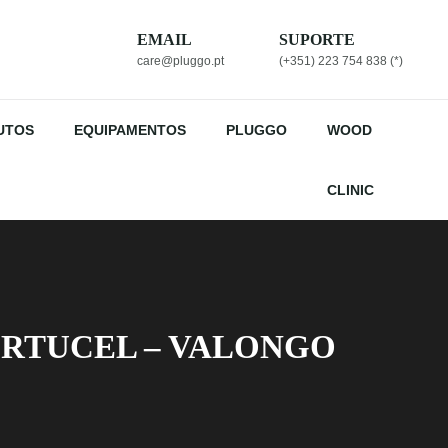
EMAIL
SUPORTE
care@pluggo.pt
(+351) 223 754 838 (*)
UTOS
EQUIPAMENTOS
PLUGGO
WOOD
CLINIC
ORTUCEL – VALONGO