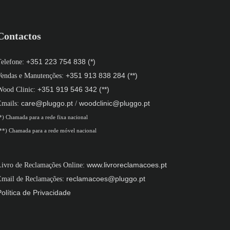
Contactos
+351 223 754 838 (*)
Telefone:
+351 913 838 284 (**)
Vendas e Manutenções:
+351 919 546 342 (**)
Wood Clinic:
care@pluggo.pt
woodclinic@pluggo.pt
Emails:
/
*) Chamada para a rede fixa nacional
**) Chamada para a rede móvel nacional
www.livroreclamacoes.pt
Livro de Reclamações Online:
reclamacoes@pluggo.pt
Email de Reclamações:
Política de Privacidade