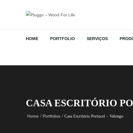
HOME
PORTFOLIO
SERVIÇOS
PROD
CASA ESCRITÓRIO P
Home
Portfolios
/
/
Casa Escritório Portucel – Valongo